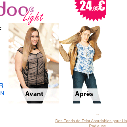
Des Fonds de Teint Abordables pour U
Radieuse