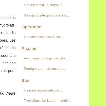
Les secrets d'un crayon à...
Pourquoi opter pour une eau...
s besoins
hydrolats,
Opération
se, tandis
La convalescence d'une...
ores. Les
 réactions
Piscine
 souhaite
Avantages Écologiques des...
e par des
Protéger votre piscine des...
 plus pour
Spa
L'innovation esthétique :...
166 Views
TropicSpa : Un leader mondial...