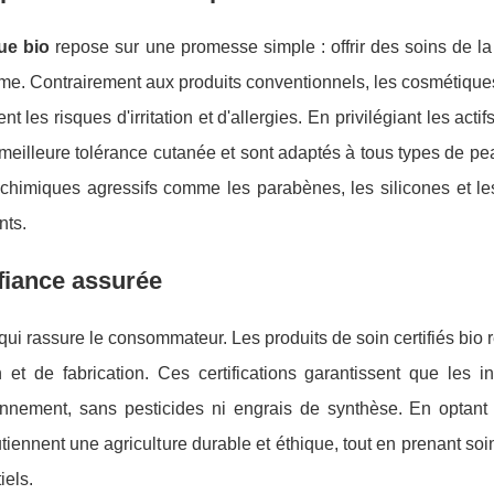
ue bio
repose sur une promesse simple : offrir des soins de l
isme. Contrairement aux produits conventionnels, les cosmétique
les risques d'irritation et d'allergies. En privilégiant les actif
e meilleure tolérance cutanée et sont adaptés à tous types de 
 chimiques agressifs comme les parabènes, les silicones et le
nts.
nfiance assurée
é qui rassure le consommateur. Les produits de soin certifiés bio
t de fabrication. Ces certifications garantissent que les in
onnement, sans pesticides ni engrais de synthèse. En optant
utiennent une agriculture durable et éthique, tout en prenant soi
iels.