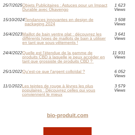
25/7/2025
Objets Publicitaires : Astuces pour un Impact
1 623
Durable avec Okavengo
Views
15/10/2024
Tendances innovantes en design de
3 508
packaging 2024
Views
16/4/2023
Maillot de bain ventre plat : découvrez les
3 641
différents types de maillots de bain à utiliser
Views
en tant que sous-vêtements !
24/4/2022
Quelle est l'étendue de la gamme de
11 931
produits CBD à laquelle je peux accéder en
Views
tant que grossiste de produits CBD ?
25/1/2022
Qu'est-ce que l'argent colloïdal ?
6 052
Views
11/1/2022
Les teintes de rouge à lèvres les plus
3 579
populaires : Découvrez celles qui vous
Views
conviennent le mieux
bio-produit.com