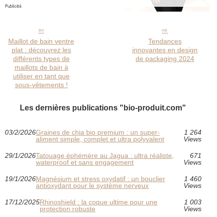
Maillot de bain ventre
Tendances
plat : découvrez les
innovantes en design
différents types de
de packaging 2024
maillots de bain à
utiliser en tant que
sous-vêtements !
Les dernières publications "bio-produit.com"
03/2/2026
Graines de chia bio premium : un super-
1 264
aliment simple, complet et ultra polyvalent
Views
29/1/2026
Tatouage éphémère au Jagua : ultra réaliste,
671
waterproof et sans engagement
Views
19/1/2026
Magnésium et stress oxydatif : un bouclier
1 460
antioxydant pour le système nerveux
Views
17/12/2025
Rhinoshield : la coque ultime pour une
1 003
protection robuste
Views