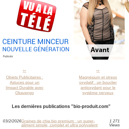
Objets Publicitaires :
Magnésium et stress
Astuces pour un
oxydatif : un bouclier
Impact Durable avec
antioxydant pour le
Okavengo
système nerveux
Les dernières publications "bio-produit.com"
03/2/2026
Graines de chia bio premium : un super-
1 271
aliment simple, complet et ultra polyvalent
Views