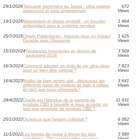
29/1/2026
Tatouage éphémère au Jagua : ultra réaliste,
672
waterproof et sans engagement
Views
19/1/2026
Magnésium et stress oxydatif : un bouclier
1 464
antioxydant pour le système nerveux
Views
25/7/2025
Objets Publicitaires : Astuces pour un Impact
1 625
Durable avec Okavengo
Views
15/10/2024
Tendances innovantes en design de
3 509
packaging 2024
Views
16/3/2024
Comment adopter un style de vie ultra clean
7 823
pour un bien-être optimal ?
Views
16/4/2023
Maillot de bain ventre plat : découvrez les
3 641
différents types de maillots de bain à utiliser
Views
en tant que sous-vêtements !
24/4/2022
Quelle est l'étendue de la gamme de
11 931
produits CBD à laquelle je peux accéder en
Views
tant que grossiste de produits CBD ?
25/1/2022
Qu'est-ce que l'argent colloïdal ?
6 052
Views
11/1/2022
Les teintes de rouge à lèvres les plus
3 580
populaires : Découvrez celles qui vous
Views