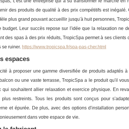
spas, c'est une entreprise qui a su transformer le marché en r
nir des produits de qualité à des prix compétitifs est inégalé
e plus grand pouvant accueillir jusqu'à huit personnes, Tropi
budget. Leur succès repose sur l'idée que la relaxation ne de
ant des spas à des prix réduits, TropicSpa permet à ses clients d
 se ruiner.
https://www.tropicspa.fr/spa-pas-cher.html
es espaces
ité à proposer une gamme diversifiée de produits adaptés à d
alcon ou une vaste terrasse, TropicSpa a le produit qu'il vous
qui souhaitent allier relaxation et exercice physique. En reva
plus restreints. Tous les produits sont conçus pour s'adapte
rne et épurée. De plus, avec des options d'installation person
monieusement dans votre espace de vie.