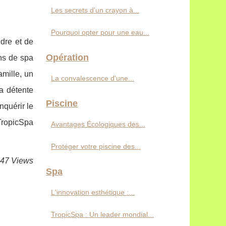
Les secrets d'un crayon à...
Pourquoi opter pour une eau...
ndre et de
Opération
ns de spa
mille, un
La convalescence d'une...
a détente
Piscine
nquérir le
TropicSpa
Avantages Écologiques des...
Protéger votre piscine des...
447 Views
Spa
L'innovation esthétique :...
TropicSpa : Un leader mondial...