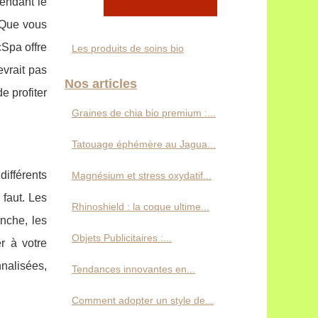
endant le
. Que vous
cSpa offre
Les produits de soins bio
vrait pas
Nos articles
e profiter
Graines de chia bio premium :...
Tatouage éphémère au Jagua...
ifférents
Magnésium et stress oxydatif...
 faut. Les
Rhinoshield : la coque ultime...
nche, les
Objets Publicitaires :...
r à votre
nalisées,
Tendances innovantes en...
Comment adopter un style de...