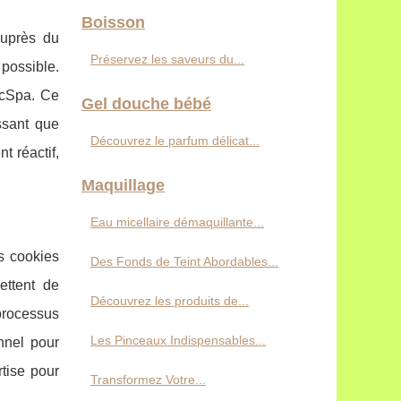
Boisson
auprès du
Préservez les saveurs du...
 possible.
picSpa. Ce
Gel douche bébé
ssant que
Découvrez le parfum délicat...
t réactif,
Maquillage
Eau micellaire démaquillante...
es cookies
Des Fonds de Teint Abordables...
ettent de
Découvrez les produits de...
processus
Les Pinceaux Indispensables...
onnel pour
rtise pour
Transformez Votre...